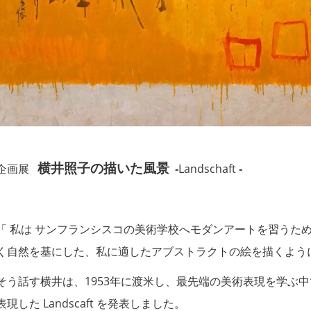
横井照子の描いた風景
企画展
‐
Landschaft
‐
「 私は サンフランシスコの美術学校へモダンアートを習うた
く自然を基にした、私に適したアブストラクトの絵を描くよう
そう話す横井は、1953年に渡米し、最先端の美術表現を学ぶ中
表現した Landscaft を発表しました。