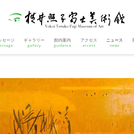
ッセージ
ギャラリー
館内案内
アクセス
ニュース
essage
gallery
guidance
access
news