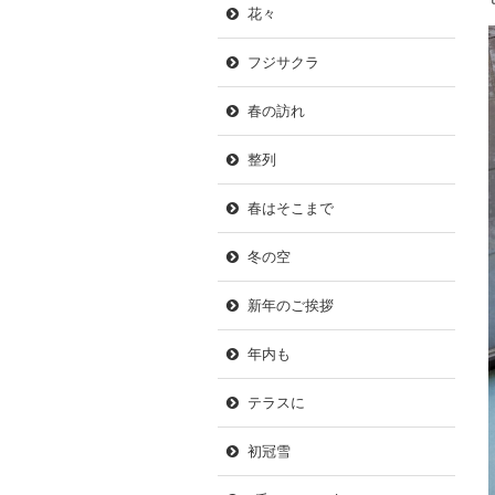
花々
フジサクラ
春の訪れ
整列
春はそこまで
冬の空
新年のご挨拶
年内も
テラスに
初冠雪