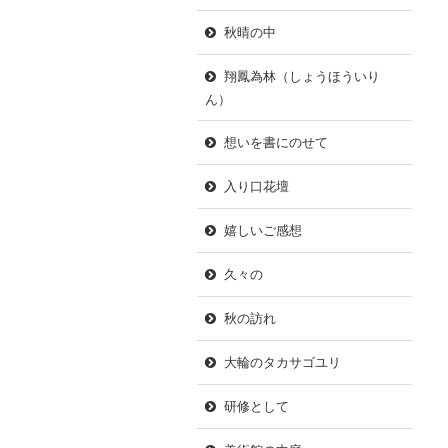
秋晴の中
翔鳳為林（しょうほういり
ん）
想いを書にのせて
入り口花壇
嬉しいご感想
久々の
秋の訪れ
大輪のタカサゴユリ
研修として