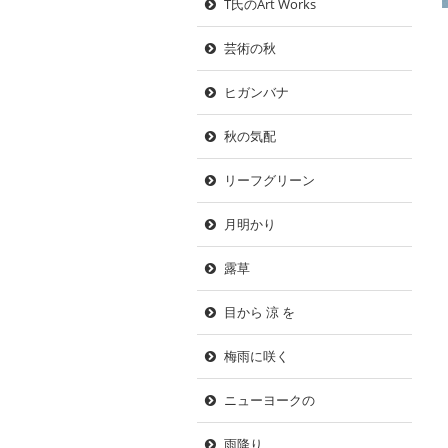
T氏のArt Works
芸術の秋
ヒガンバナ
秋の気配
リーフグリーン
月明かり
露草
目から 涼 を
梅雨に咲く
ニューヨークの
雨降り