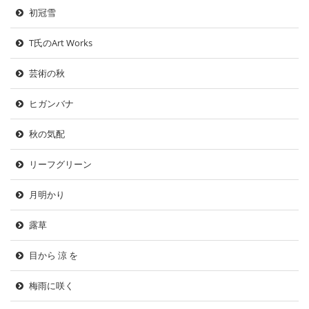
初冠雪
T氏のArt Works
芸術の秋
ヒガンバナ
秋の気配
リーフグリーン
月明かり
露草
目から 涼 を
梅雨に咲く