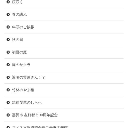
桜咲く
春の訪れ
年頭のご挨拶
秋の庭
初夏の庭
庭のサクラ
近頃の常連さん！？
竹林のやぶ椿
筑前琵琶のしらべ
嘉興市 友好都市30周年記念
スィス水泳連盟会長ご夫妻の来館