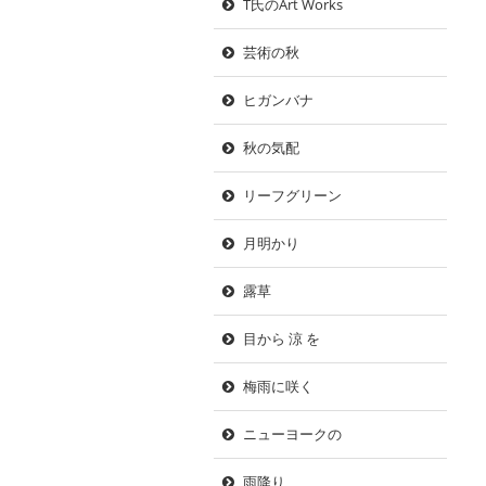
T氏のArt Works
芸術の秋
ヒガンバナ
秋の気配
リーフグリーン
月明かり
露草
目から 涼 を
梅雨に咲く
ニューヨークの
雨降り