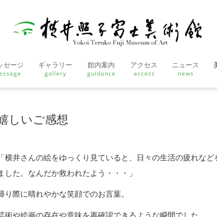
ッセージ
ギャラリー
館内案内
アクセス
ニュース
essage
gallery
guidance
access
news
嬉しいご感想
「横井さんの絵をゆっくり見ていると、日々の生活の疲れなど
ました。なんだか救われたよう・・・」
帰り際に晴れやかな笑顔でのお言葉。
芸術や絵画の存在や意味を再確認できるような瞬間でした。