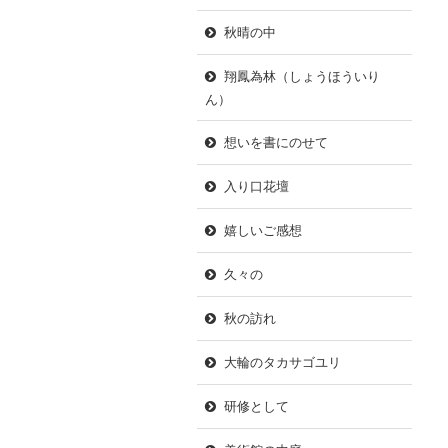
秋晴の中
翔鳳為林（しょうほういり
ん）
想いを書にのせて
入り口花壇
嬉しいご感想
久々の
秋の訪れ
大輪のタカサゴユリ
研修として