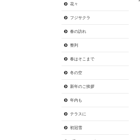
花々
フジサクラ
春の訪れ
整列
春はそこまで
冬の空
新年のご挨拶
年内も
テラスに
初冠雪