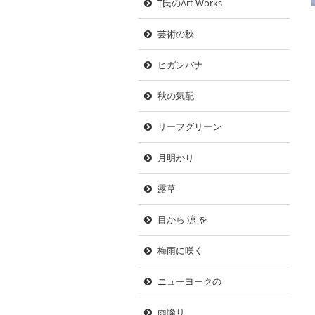
T氏のArt Works
芸術の秋
ヒガンバナ
秋の気配
リーフグリーン
月明かり
露草
目から 涼 を
梅雨に咲く
ニューヨークの
雨降り