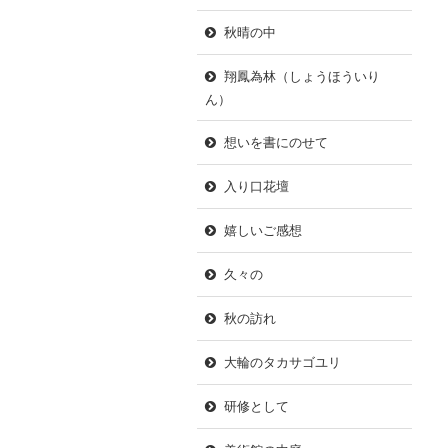
秋晴の中
翔鳳為林（しょうほういり
ん）
想いを書にのせて
入り口花壇
嬉しいご感想
久々の
秋の訪れ
大輪のタカサゴユリ
研修として