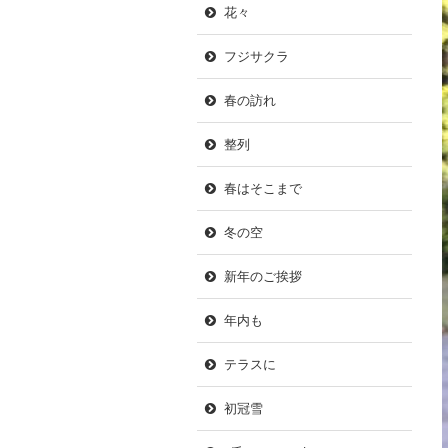
花々
フジサクラ
春の訪れ
整列
春はそこまで
冬の空
新年のご挨拶
年内も
テラスに
初冠雪